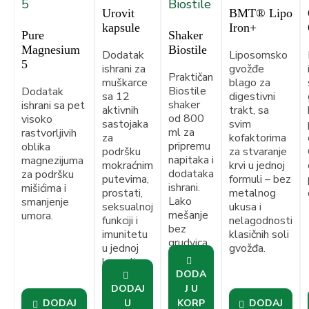
Urovit
BMT® Lipo
kapsule
Iron+
Pure
Shaker
Magnesium
Biostile
Dodatak
Liposomsko
5
ishrani za
gvožđe
Praktičan
muškarce
blago za
Biostile
Dodatak
sa 12
digestivni
shaker
ishrani sa pet
aktivnih
trakt, sa
od 800
visoko
sastojaka
svim
ml za
rastvorljivih
za
kofaktorima
pripremu
oblika
podršku
za stvaranje
napitaka i
magnezijuma
mokraćnim
krvi u jednoj
dodataka
za podršku
putevima,
formuli – bez
ishrani.
mišićima i
prostati,
metalnog
Lako
smanjenje
seksualnoj
ukusa i
mešanje
umora.
funkciji i
nelagodnosti
bez
imunitetu
klasičnih soli
grudvica,
u jednoj
gvožđa.
idealan
kapsuli.
za kuću,
DODA
teretanu
DODAJ
J U
ili na
DODAJ
U
KORP
DODAJ