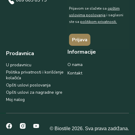
Prijavom se slažete sa
opštim
uslovima poslovanja
i saglasni
ste sa
politikom privatnosti.
Prijava
Informacije
Prodavnica
O nama
U prodavnicu
Politika privatnosti i korišćenje
Kontakt
kolačića
Opšti uslovi poslovanja
Opšti uslovi za nagradne igre
Moj nalog
© Biostile 2026. Sva prava zadržana.