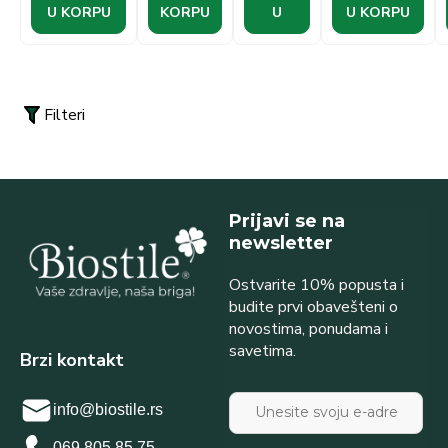
putu.
U KORPU
KORPU
U
U KORPU
Filteri
Prijavi se na
newsletter
Ostvarite 10% popusta i
budite prvi obavešteni o
novostima, ponudama i
savetima.
Brzi kontakt
info@biostile.rs
069 805 85 75