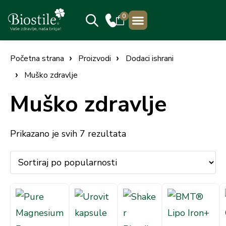
0
PRODAJNA MESTA
Početna strana
Proizvodi
Dodaci ishrani
Muško zdravlje
Muško zdravlje
Prikazano je svih 7 rezultata